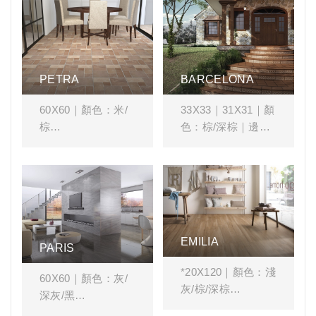
PETRA
BARCELONA
60X60｜顏色：米/
33X33｜31X31｜顏
棕
色：棕/深棕｜邊飾/
角邊飾/樓梯亦適用
空間風格搭配：#復
古 #客廳 #廚房 #中
空間風格搭配：#客
庭
廳 #餐廳 #中庭 #復
古 有 #階梯磚
EMILIA
PARIS
*20X120｜顏色：淺
60X60｜顏色：灰/
灰/棕/深棕
深灰/黑