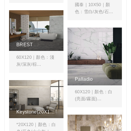
駝色
國泰｜10X50｜顏
色：雪白/灰色/石墨
空間風格搭配：#客
廳 #書房 #臥房 #花
空間風格搭配： #外
磚 #灰色系
壁磚 #石紋 #造型磚
BREST
60X120｜顏色：淺
灰/深灰/棕
空間風格搭配：#客
Palladio
廳 #衛浴 #石紋 #造
60X120｜顏色：白
型磚
(亮面/霧面)
Keystone(20X120
空間風格搭配：#客
廳 #餐廳 #商業空間
)
*20X120｜顏色：白
#大理石紋 #白色系