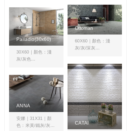
空間風格搭配：#木
空間風格搭配：#客
紋 #客廳 #書房 #臥
廳 #廚房 #餐廳 #商
房 #商業空間
業空間 #石紋 #白色
系 #灰色系
Ottoman
Palladio(30x60)
60X60｜顏色：淺
灰/灰/深灰
30X60｜顏色：淺
灰/灰色
空間風格搭配：#客
廳 #商業空間 #石紋
空間風格搭配：#客
#水磨石
廳 #餐廳 #商業空間
#大理石紋 #灰色系
ANNA
安娜｜31X31｜顏
CATAI
色：米黃/鐵灰/灰色/