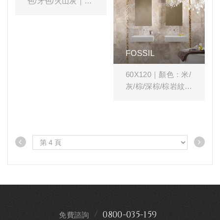
色/牙色/火山灰｜壁
磚
空間風格搭配：#客
廳 #書房 #臥房 #餐
FOSSIL
廳 #石紋 #造型磚
60X120｜顏色：米/
灰/棕/深棕/棕岩紋/
灰岩紋
空間風格搭配：#客
廳 #餐廳 #衛浴 #商
業空間 #石紋 #造型
磚
0800-035-159
免費諮詢