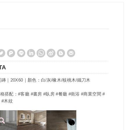
TA
花磚｜20X60｜顏色：白/灰/橡木/核桃木/鐵刀木
格搭配：#客廳 #書房 #臥房 #餐廳 #衛浴 #商業空間 #
 #木紋