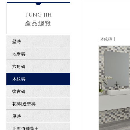
TUNG JIH
產品總覽
木紋磚
壁磚
地壁磚
六角磚
木紋磚
復古磚
花磚|造型磚
厚磚
北海道珪藻土