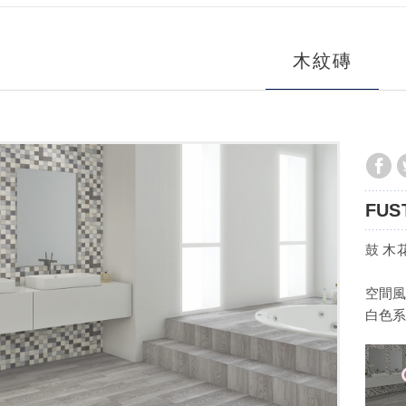
木紋磚
FUS
鼓 木
空間風
白色系