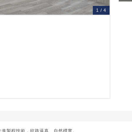
1
/
4
先進製程技術，紋路逼真、自然樸實。