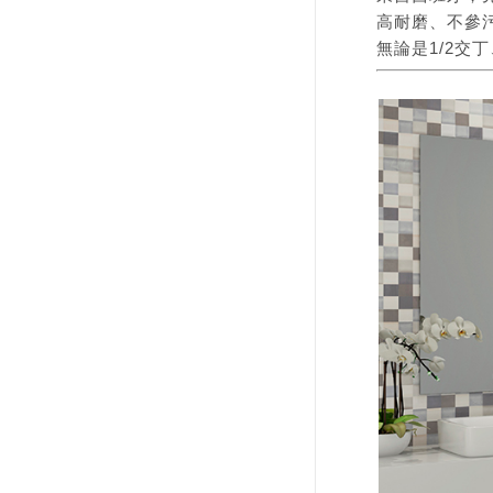
高耐磨
、不參
無論是1/2交