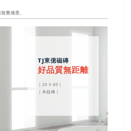
麗視覺感受。
TJ東億磁磚
好品質無距離
｜20 X 60｜
｜木紋磚｜