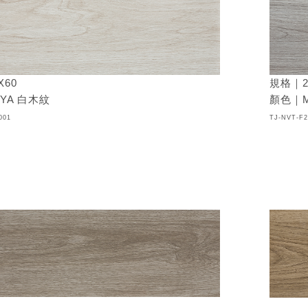
規格｜2
X60
顏色｜M
YA 白木紋
TJ-NVT-F2
001