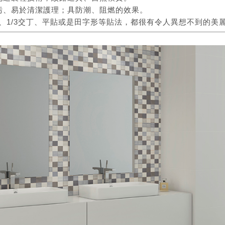
污、易於清潔護理；具防潮、阻燃的效果。
丁、1/3交丁、平貼或是田字形等貼法，都很有令人異想不到的美