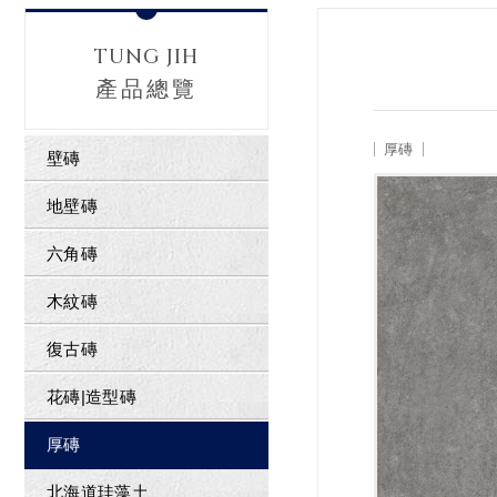
TUNG JIH
產品總覽
厚磚
壁磚
地壁磚
六角磚
木紋磚
復古磚
花磚|造型磚
厚磚
北海道珪藻土