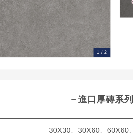
1
/
2
－進口厚磚系
30X30、30X
60、60X60