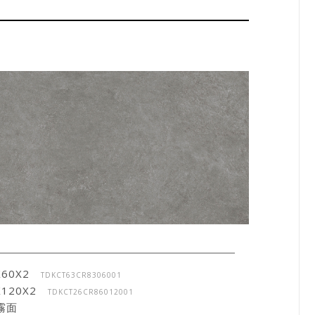
X60X2
TDK
CT63CR8306001
X120X2
TDKCT26CR86012001
霧面