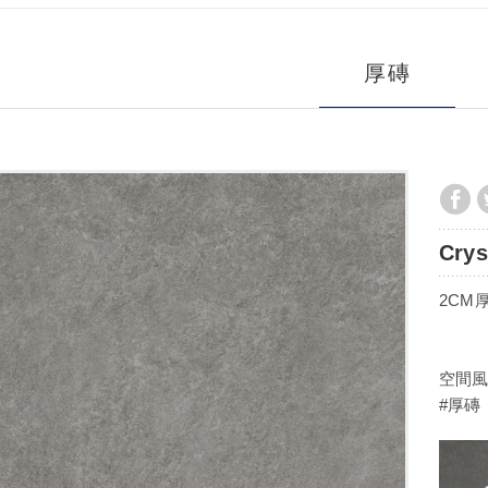
厚磚
Crys
2CM厚
空間風
#厚磚